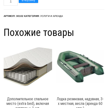
В корзину
товара
Велосипед
АРТИКУЛ:
30102
КАТЕГОРИЯ:
УСЛУГИ И АРЕНДА
(взрослый)
(аренда
Похожие товары
60
мин.)
Дополнительное спальное
Лодка резиновая, надувная, 3-
место (extra bed), включая
х местная, весла (аренда 60